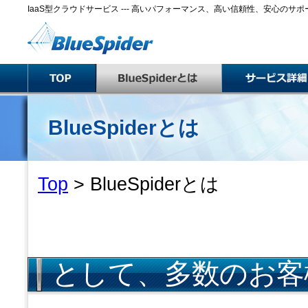
IaaS型クラウドサービス --- 高いパフォーマンス、高い信頼性、安心のサポ
BlueSpiderとは
Top
>
BlueSpiderとは
基幹系システム、デ
として、多数のお客